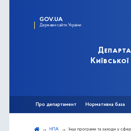
GOV.UA
Державні сайти України
Департа
Київської
Про департамент
Нормативна база
Зв'язки з громадськістю
НПА
Інші програми та заходи у сфер