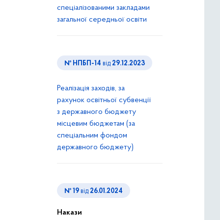
спеціалізованими закладами
загальної середньої освіти
№ НПБП-14
від
29.12.2023
Реалізація заходів, за
рахунок освітньої субвенції
з державного бюджету
місцевим бюджетам (за
спеціальним фондом
державного бюджету)
№ 19
від
26.01.2024
Накази