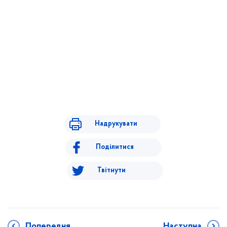
Надрукувати
Поділитися
Твітнути
Попередня
Наступна