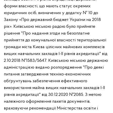
форми власності, що мають статус окремих
юридичних осіб, визначених у додатку № 10 до
Закону «Про державний бюджет України на 2018
рік».
Київською міською радою було прийняте
рішення "Про надання згоди на безоплатне
прийняття до комунальної власності територіальної
громади міста Києва цілісних майнових комплексів
вищих навчальних закладів І-ІІ рівнів акредитації" від
2.10.2018 №1583/5647.
Київською міською держаною
адміністрацією видано розпорядження "Про деякі
питання затвердження техніко-економічних
обґрунтувань забезпечення ефективного
використання майна вищих навчальних закладів І-ІІ
рівнів акредитації" від 30.12.2020 №2085.
З метою
належного оформлення пакетів документів,
враховуючи рекомендації Міністерства освіти і