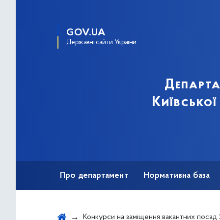
GOV.UA
Державні сайти України
Департа
Київської
Про департамент
Нормативна база
Зв'язки з громадськістю
Конкурси на заміщення вакантних посад 2020