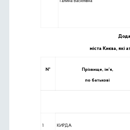
Галина Василівна
Дода
міста Києва, які
№
Прізвище, ім’я,
по батькові
1
КИРДА