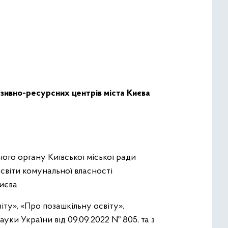
люзивно-ресурсних центрів міста Києва
чого органу Київської міської ради
 освіти комунальної власності
Києва
іту», «Про позашкільну освіту»,
уки України від 09.09.2022 № 805, та з