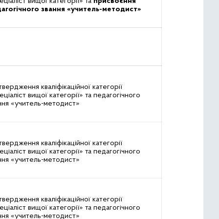
еціаліст вищої категорії» та
присвоєння
агогічного звання «учитель-методист»
твердження кваліфікаційної категорії
еціаліст вищої категорії» та педагогічного
ння «учитель-методист»
твердження кваліфікаційної категорії
еціаліст вищої категорії» та педагогічного
ння «учитель-методист»
твердження кваліфікаційної категорії
еціаліст вищої категорії» та педагогічного
ння «учитель-методист»