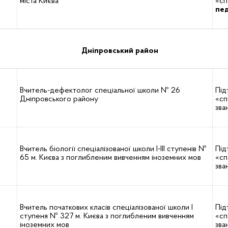
міста Києва
«сп
пед
Дніпровський район
Вчитель-дефектолог спеціальної школи № 26
Під
Дніпровського району
«сп
зва
Вчитель біології спеціалізованої школи І-ІІІ ступенів №
Під
65 м. Києва з поглибленим вивченням іноземних мов
«сп
зва
Вчитель початкових класів спеціалізованої школи І
Під
ступеня № 327 м. Києва з поглибленим вивченням
«сп
іноземних мов
зва