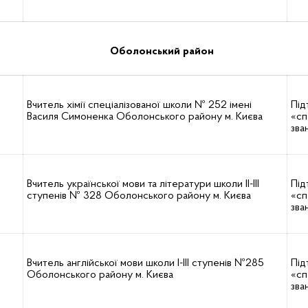
Оболонський район
Вчитель хімії спеціалізованої школи № 252 імені
Під
Василя Симоненка Оболонського району м. Києва
«сп
зва
Вчитель української мови та літератури школи ІІ-ІІІ
Під
ступенів № 328 Оболонського району м. Києва
«сп
зва
Вчитель англійської мови школи І-ІІІ ступенів №285
Під
Оболонського району м. Києва
«сп
зва