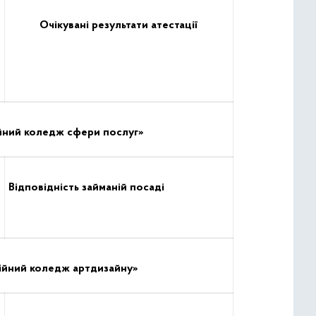
Очікувані результати атестації
ійний коледж сфери послуг»
Відповідність займаній посаді
сійний коледж артдизайну»