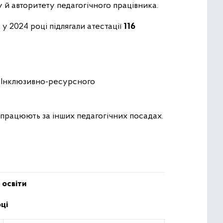
 й авторитету педагогічного працівника.
у 2024 році підлягали атестації
116
та Інклюзивно-ресурсного
і працюють за інших педагогічних посадах.
 освіти
ці