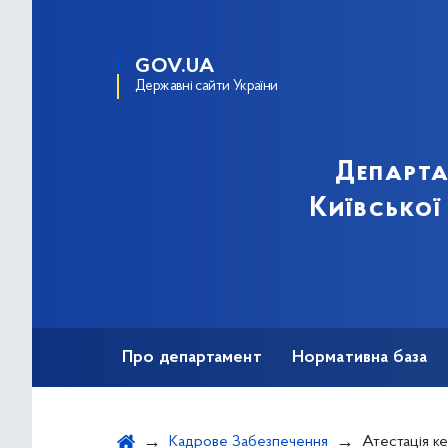
GOV.UA
Державні сайти України
Департа
Київської
Про департамент
Нормативна база
Зв'язки з громадськістю
Кадрове Забезпечення
Атестація ке