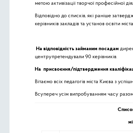
метою активізації творчої професійної ді
Відповідно до списків, які раніше затверд
керівників закладів та установ освіти міст
На відповідність займаним посадам
дирек
центрупретендували 90 керівників.
На присвоєння/підтвердження кваліфікаці
Вітаємо всіх педагогів міста Києва з успі
Всупереч усім випробуванням часу разо
Список
м