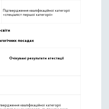
Підтвердження кваліфікаційної категорії
«спеціаліст першої категорії»
світи
агогічних посадах
Очікувані результати атестації
твердження кваліфікаційної категорії