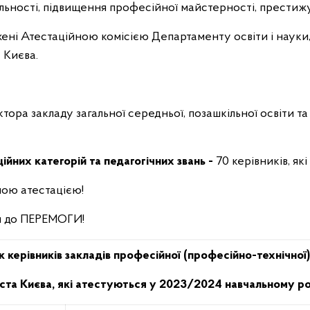
яльності, підвищення професійної майстерності, престижу
жені Атестаційною комісією Департаменту освіти і науки, 
а Києва.
тора закладу загальної середньої, позашкільної освіти 
йних категорій та педагогічних звань -
70 керівників, як
шною атестацією!
м до ПЕРЕМОГИ!
 керівників закладів професійної (професійно-технічної)
іста Києва, які атестуються у 2023/2024 навчальному ро