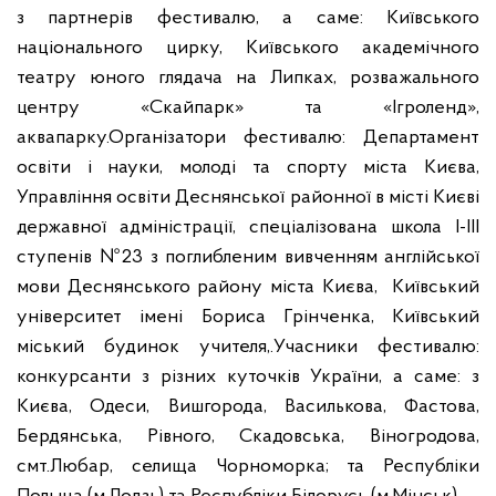
з партнерів фестивалю, а саме: Київського
національного цирку, Київського академічного
театру юного глядача на Липках, розважального
центру «Скайпарк» та «Ігроленд»,
аквапарку.
Організатори фестивалю: Департамент
освіти і науки, молоді та спорту міста Києва,
Управління освіти Деснянської районної в місті Києві
державної адміністрації, спеціалізована школа І-ІІІ
ступенів №23 з поглибленим вивченням англійської
мови Деснянського району міста Києва, Київський
університет імені Бориса Грінченка, Київський
міський будинок учителя,.
Учасники фестивалю:
конкурсанти з різних куточків України, а саме: з
Києва, Одеси, Вишгорода, Василькова, Фастова,
Бердянська, Рівного, Скадовська, Віногродова,
смт.Любар, селища Чорноморка; та Республіки