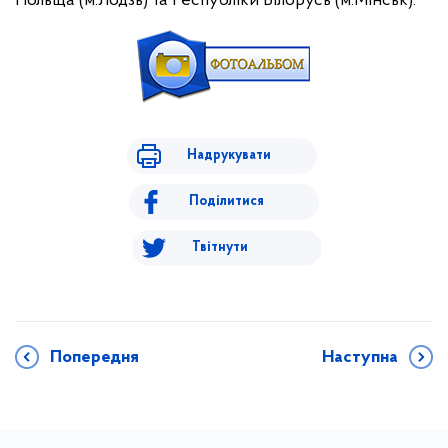
Польща (м.Лодзь) та Республіки Білорусь (м.Мінськ).
Надрукувати
Поділитися
Твітнути
Попередня
Наступна