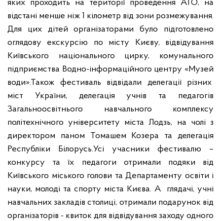
яких проходить на території проведення АТО, на
відстані менше ніж 1 кілометр від зони розмежування.
Для цих дітей організаторами було підготовлено
оглядову екскурсію по місту Києву, відвідування
Київського національного цирку, комунального
підприємства Водно-інформаційного центру «Музей
води».
Також фестиваль відвідали делегації різних
міст України, делегація учнів та педагогів
Загальноосвітнього навчального комплексу
політехнічного університету міста Лодзь, на чолі з
директором паном Томашем Козера та делегація
Республіки Білорусь.
Усі учасники фестивалю –
конкурсу та їх педагоги отримали подяки від
Київського міського голови та Департаменту освіти і
науки, молоді та спорту міста Києва. А глядачі, учні
навчальних закладів столиці, отримали подарунок від
організаторів - квиток для відвідування заходу одного