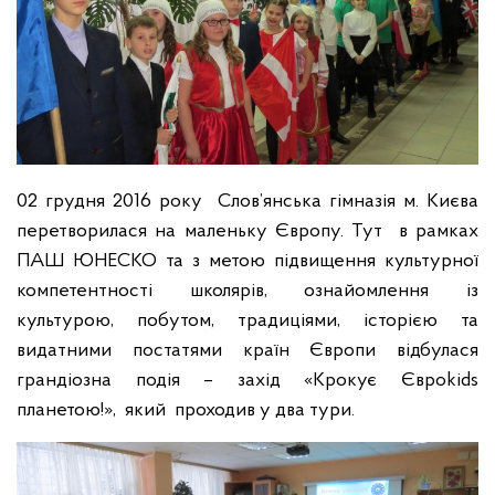
02 грудня 2016 року Слов’янська гімназія м. Києва
перетворилася на маленьку Європу. Тут в рамках
ПАШ ЮНЕСКО та з метою підвищення культурної
компетентності школярів, ознайомлення із
культурою, побутом, традиціями, історією та
видатними постатями країн Європи відбулася
грандіозна подія – захід «Крокує Євроkids
планетою!», який проходив у два тури.