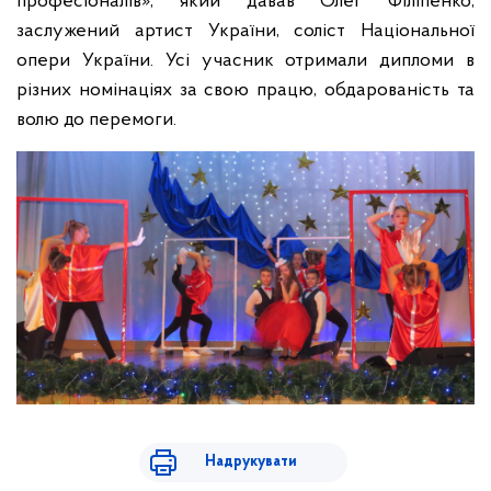
професіоналів», який давав Олег Філіпенко,
заслужений артист України, соліст Національної
опери України. Усі учасник отримали дипломи в
різних номінаціях за свою працю, обдарованість та
волю до перемоги.
Надрукувати