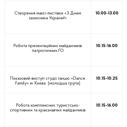
Створення максі-листівки «З Днем
10.00-13.00
захисника України!»
Робота презентаційних майданчиків
10.15-16.00
патріотичних ГО
Показовий виступ студії танцю «Dance
10.15-10.
2
5
Family» м. Києва (молодша група)
Робота комплексних туристсько-
10.15-16.00
спортивних та краєзнавчих майданчиків