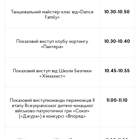
Танцювальний майстер-клас від«Dance
10.30-10.50
Family»
Показовий виступ клубу хортингу
10.30-10.40
«Пантера»
Показовий виступ від Школи Безпеки
10.45-10.55
«Хімзахист»
Показовий виступкоманди переможців ІІ
11.00-11.10
етапу Всеукраїнської дитячо-юнацької
військово-патріотичної гри «Сокіл»
(«Джура») в конкурсі «Впоряд»