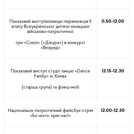
Показовий виступкоманди переможців ІІ
11.50-12.00
етапу Всеукраїнської дитячо-юнацької
військово-патріотичної
гри «Сокіл» («Джура») в конкурсі
«Впоряд»
Показовий виступ студії танцю «Dance
12.15-12.30
Family» м. Києва
(старша група) та флеш-моб
Національно-патріотичний фейсбук-стрім
12.00-12.30
«Бо ніхто, крім нас!»