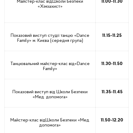
Майстер-клас відШколи Безпеки
11.00-11.30
«Хімзахист»
Показовий виступ студії танцю «Dance
11.15-11.25
Family» м. Києва (середня група)
Танцювальний майстер-клас від«Dance
11.30-11.50
Family»
Показовий виступ від Школи Безпеки
11.35-11.45
«Мед. допомога»
Майстер-клас відШколи Безпеки «Мед.
11.50-12.20
допомога»