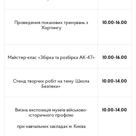
Проведення показових тренувань з
10.00-16.00
Хортингу
Майстер-клас «Збірка та розбірка АК-47»
10.00-16.00
Стенд творчих робіт на тему: Школа
10.00-14.00
Безпеки»
Виїзна експозиція музеїв військово-
10.00-14.00
історичного профілю
при навчальних закладах м. Києва