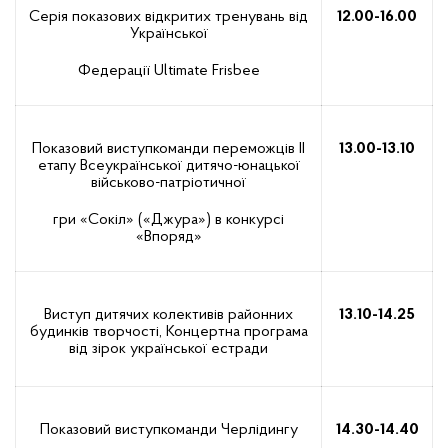
Серія показових відкритих тренувань від
12.00-16.00
Української
Федерації Ultimate Frisbee
Показовий виступкоманди переможців ІІ
13.00-13.10
етапу Всеукраїнської дитячо-юнацької
військово-патріотичної
гри «Сокіл» («Джура») в конкурсі
«Впоряд»
Виступ дитячих колективів районних
13.10-14.25
будинків творчості, Концертна програма
від зірок української естради
Показовий виступкоманди Черлідингу
14.30-14.40