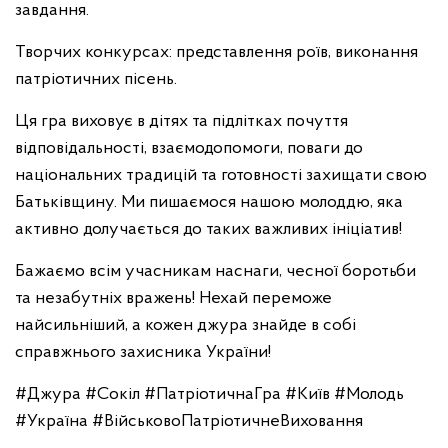
завдання.
Творчих конкурсах: представлення роїв, виконання
патріотичних пісень.
Ця гра виховує в дітях та підлітках почуття
відповідальності, взаємодопомоги, поваги до
національних традицій та готовності захищати свою
Батьківщину. Ми пишаємося нашою молоддю, яка
активно долучається до таких важливих ініціатив!
Бажаємо всім учасникам наснаги, чесної боротьби
та незабутніх вражень! Нехай переможе
найсильніший, а кожен джура знайде в собі
справжнього захисника України!
#Джура #Сокіл #ПатріотичнаГра #Київ #Молодь
#Україна #ВійськовоПатріотичнеВиховання