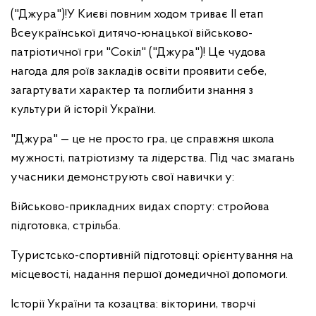
("Джура")!У Києві повним ходом триває ІІ етап
Всеукраїнської дитячо-юнацької військово-
патріотичної гри "Сокіл" ("Джура")! Це чудова
нагода для роїв закладів освіти проявити себе,
загартувати характер та поглибити знання з
культури й історії України.
"Джура" — це не просто гра, це справжня школа
мужності, патріотизму та лідерства. Під час змагань
учасники демонструють свої навички у:
Військово-прикладних видах спорту: стройова
підготовка, стрільба.
Туристсько-спортивній підготовці: орієнтування на
місцевості, надання першої домедичної допомоги.
Історії України та козацтва: вікторини, творчі