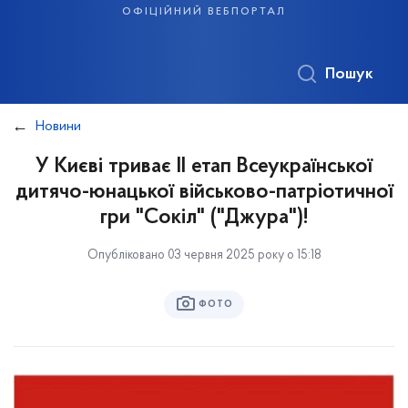
офіційний вебпортал
Пошук
Новини
У Києві триває ІІ етап Всеукраїнської
дитячо-юнацької військово-патріотичної
гри "Сокіл" ("Джура")!
Опубліковано 03 червня 2025 року о 15:18
ФОТО