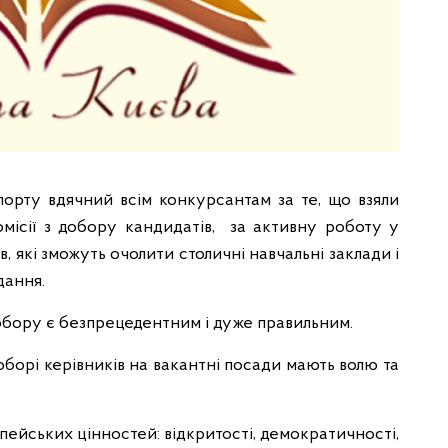
спорту вдячний всім конкурсантам за те, що взяли
омісії з добору кандидатів, за активну роботу у
в, які зможуть очолити столичні навчальні заклади і
дання.
добору є безпрецедентним і дуже правильним.
оборі керівників на вакантні посади мають волю та
ейських цінностей: відкритості, демократичності,