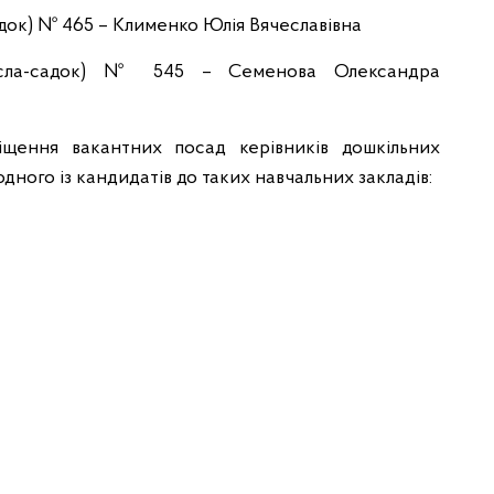
адок) № 465 – Клименко Юлія Вячеславівна
(ясла-садок) № 545 – Семенова Олександра
іщення вакантних посад керівників дошкільних
ного із кандидатів до таких навчальних закладів: