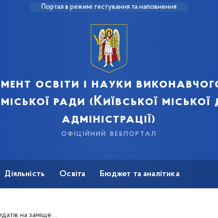
Портал в режимі тестування та наповнення
мент освіти і науки виконавчог
 міської ради (Київської міської
адміністрації)
офіційний вебпортал
Діяльність
Освіта
Бюджет та аналітика
вників навчальних закладів міста Києва