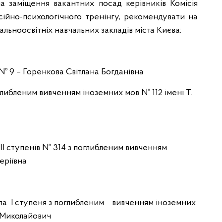
а заміщення вакантних посад керівників Комісія
ійно-психологічного тренінгу, рекомендувати на
альноосвітніх навчальних закладів міста Києва:
в № 9 – Горенкова Світлана Богданівна
поглибленим вивченням іноземних мов № 112 імені Т.
-ІІІ ступенів № 314 з поглибленим вивченням
еріївна
ола І ступеня з поглибленим вивченням іноземних
р Миколайович