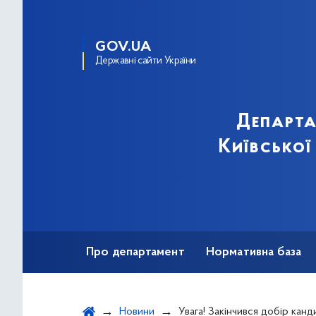
GOV.UA
Державні сайти України
Департа
Київської
Про департамент
Нормативна база
Зв'язки з громадськістю
Новини
Увага! Закінчився добір кандидатів на заміщення вакантних посад кері