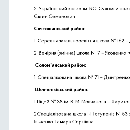
2. Український колеж ім. В.О. Сухомлинськ
Євген Семенович
Святошинський район:
1. Середня загальноосвітня школа № 162 
2. Вечірня (змінна) школа № 7 – Яковенко
Соломʼянський район:
1. Спеціалізована школа № 71 – Дмитренко
Шевченківський район:
1.Ліцей № 38 ім. В. М. Молчанова – Хари
2.Спеціалізована школа І-ІІІ ступенів № 5
Ільченко Тамара Сергіївна