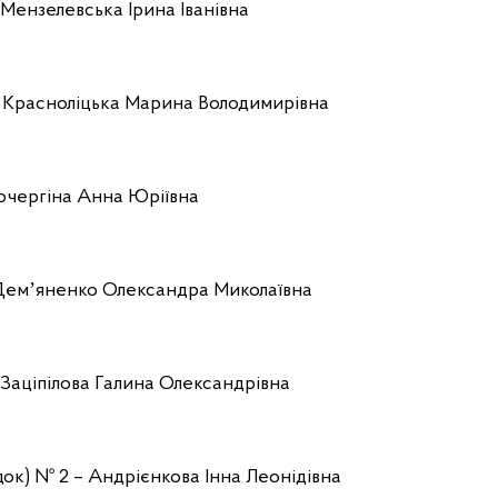
 Мензелевська Ірина Іванівна
– Красноліцька Марина Володимирівна
Кочергіна Анна Юріївна
- Демʼяненко Олександра Миколаївна
 Заціпілова Галина Олександрівна
док) № 2 – Андрієнкова Інна Леонідівна