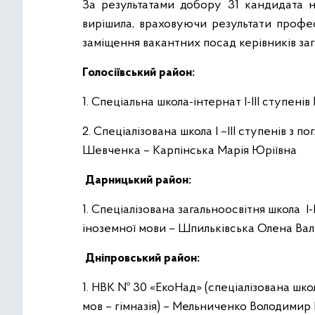
За результатами добору 31 кандидата н
вирішила, враховуючи результати профес
заміщення вакантних посад керівників заг
Голосіївський район:
1. Спеціальна школа-інтернат І-ІІІ ступені
2. Спеціалізована школа І –ІІІ ступенів з 
Шевченка – Карпінська Марія Юріївна
Дарницький район:
1. Спеціалізована загальноосвітня школа І
іноземної мови – Шпильківська Олена Вал
Дніпровський район:
1. НВК № 30 «ЕкоНад» (спеціалізована шк
мов – гімназія) – Мельниченко Володими