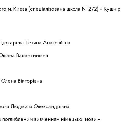
ого м. Києва (спеціалізована школа № 272) – Кушнір
– Дюкарева Тетяна Анатоліївна
 Юліана Валентинівна
 Олена Вікторівна
тонова Людмила Олександрівна
3 з поглибленим вивченням німецької мови –