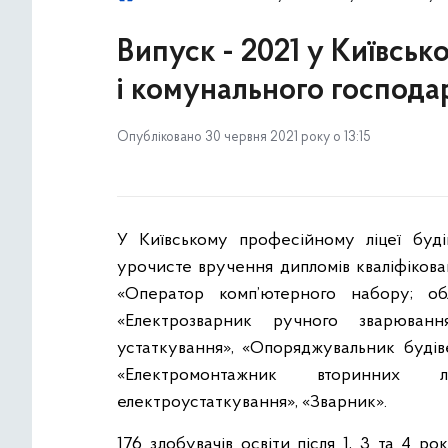
Випуск - 2021 у Київськ
і комунального господа
Опубліковано 30 червня 2021 року о 13:15
У Київському професійному ліцеї буді
урочисте вручення дипломів кваліфікова
«Оператор комп’ютерного набору; обл
«Електрозварник ручного зварюванн
устаткування», «Опоряджувальник будів
«Електромонтажник вторинних 
електроустаткування», «Зварник».
176 здобувачів освіти після 1, 3 та 4 р