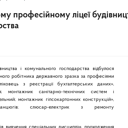
ому професійному ліцеї будівниц
рства
вництва і комунального господарства відбулося
ного робітника державного зразка за професіями
іковець з реєстрації бухгалтерських даних»,
я; монтажник санітарно-технічних систем і
ельний; монтажник гіпсокартонних конструкцій»,
ланцюгів; слюсар-електрик з ремонту
оків вивчення спеціальних дисциплін, проходження