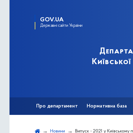
GOV.UA
Державні сайти України
Департа
Київської
Про департамент
Нормативна база
Зв'язки з громадськістю
Новини
Випуск - 2021 у Київському професійному ліцеї будівницт