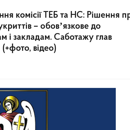
ання комісії ТЕБ та НС: Рішення п
укриттів – обовʼязкове до
м і закладам. Саботажу глав
 (+фото, відео)