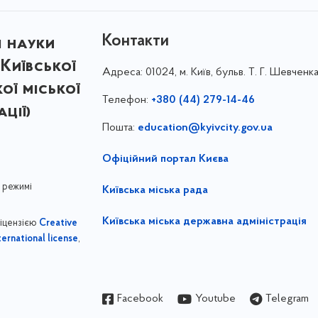
Контакти
і науки
Київської
Адреса:
01024, м. Київ, бульв. Т. Г. Шевченка
кої міської
Телефон:
+380 (44) 279-14-46
ції)
Пошта:
education@kyivcity.gov.ua
Офіційний портал Києва
 режимі
Київська міська рада
Київська міська державна адміністрація
ліцензією
Creative
,
ernational license
Facebook
Youtube
Telegram