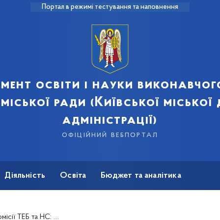
Портал в режимі тестування та наповнення
мент освіти і науки виконавчог
 міської ради (Київської міської
адміністрації)
офіційний вебпортал
Діяльність
Освіта
Бюджет та аналітика
новам і закладам. Саботажу глав районів терпіти не буду! (+фото, відео)