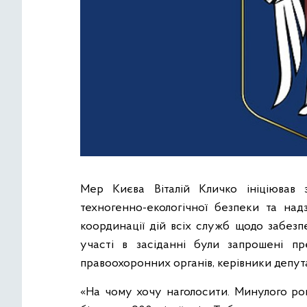
Мер Києва Віталій Кличко ініціював з
техногенно-екологічної безпеки та над
координації дій всіх служб щодо забезп
участі в засіданні були запрошені п
правоохоронних органів, керівники депут
«На чому хочу наголосити. Минулого рок