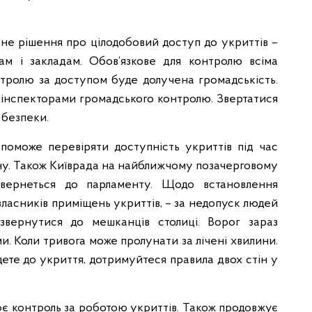
ене рішення про цілодобовий доступ до укриттів –
ам і закладам. Обов’язкове для контролю всіма
тролю за доступом буде долучена громадськість.
и інспекторами громадського контролю. Звертатися
 безпеки.
допоможе перевіряти доступність укриттів під час
ину. Також Київрада на найближчому позачерговому
 звернеться до парламенту. Щодо встановлення
 власників приміщень укриттів, – за недопуск людей
звернутися до мешканців столиці. Ворог зараз
. Коли тривога може пролунати за лічені хвилини.
дете до укриття, дотримуйтеся правила двох стін у
ює контроль за роботою укриттів. Також продовжує