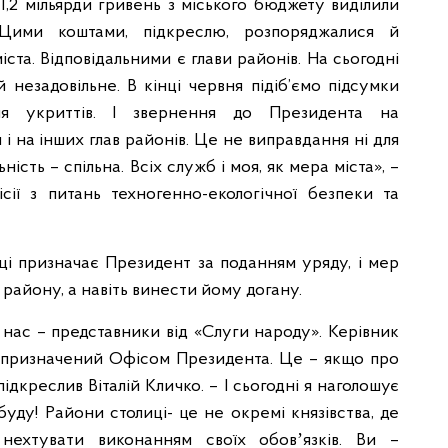
– 1,2 мільярди гривень з міського бюджету виділили
Цими коштами, підкреслю, розпоряджалися й
ста. Відповідальними є глави районів. На сьогодні
 незадовільне. В кінці червня підіб’ємо підсумки
ня укриттів. І звернення до Президента на
і на інших глав районів. Це не виправдання ні для
ість – спільна. Всіх служб і моя, як мера міста», –
ісії з питань техногенно-екологічної безпеки та
иці призначає Президент за поданням уряду, і мер
 району, а навіть винести йому догану.
 у нас – представники від «Слуги народу». Керівник
ції призначений Офісом Президента. Це – якщо про
підкреслив Віталій Кличко. – І сьогодні я наголошує
буду! Райони столиці- це не окремі князівства, де
нехтувати виконанням своїх обовʼязків. Ви –