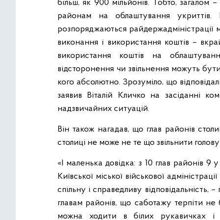
більш, як 900 мільйонів. Тобто, загалом 
районам на облаштування укриттів. 
розпоряджаються райдержадміністрації мі
виконання і використання коштів – вкрай
використання коштів на облаштуван
відсторонення чи звільнення можуть бути 
кого абсолютно. Зрозуміло, що відповідальн
заявив Віталій Кличко на засіданні ком
надзвичайних ситуацій.
Він також нагадав, що глав районів стол
столиці не може не те що звільнити голову
«І маленька довідка: з 10 глав районів 9
Київської міської військової адміністра
спільну і справедливу відповідальність, – 
главам районів, що саботажу терпіти не 
можна ходити в білих рукавичках і 