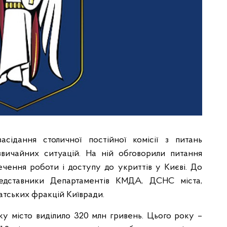
асідання столичної постійної комісії з питань
звичайних ситуацій. На ній обговорили питання
ечення роботи і доступу до укриттів у Києві. До
редставники Департаментів КМДА, ДСНС міста,
атських фракцій Київради.
у місто виділило 320 млн гривень. Цього року –