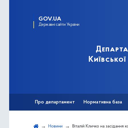
GOV.UA
Державні сайти України
Департа
Київської
Про департамент
Нормативна база
Зв'язки з громадськістю
Новини
Віталій Кличко на засідання комісії ТЕБ та НС: Рішення про цілодобовий доступ до укриттів – обовʼязкове до виконання всім уста