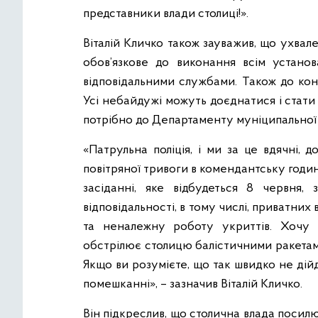
представники влади столиці!».
Віталій Кличко також зауважив, що ухвал
обов’язкове до виконання всім установ
відповідальними службами. Також до кон
Усі небайдужі можуть доєднатися і стат
потрібно до Департаменту муніципальної
«Патрульна поліція, і ми за це вдячні, 
повітряної тривоги в комендантську год
засіданні, яке відбудеться 8 червня,
відповідальності, в тому числі, приватних
та неналежну роботу укриттів. Хочу 
обстрілює столицю балістичними ракетами
Якщо ви розумієте, що так швидко не дій
помешканні», – зазначив Віталій Кличко.
Він підкреслив, що столична влада посил