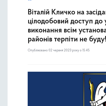
Віталій Кличко на засід
цілодобовий доступ до 
виконання всім установа
районів терпіти не буду!
Опубліковано 02 червня 2023 року о 15:45