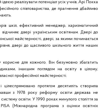
й ідеєю реалізувати потенціал усіх учнів, Арі Покка
фесійного співтовариства, де прагнення дбайливо
чають.
орів шкіл, ефективний менеджер, харизматичний
 відчиняє двері українським освітянам. Двері до
нської майстерності, двері, за якими починається
 рівня, двері до щасливого шкільного життя наших
у корисне для кожного. Він безумовно збагатить
одиками, інакшим поглядом на освіту в цілому,
ласної професійної майстерності.
 і цілеспрямовано протягом десятиліть створила
очавши з 1978 року реформу освіти держава не
 систему освіти. У 1990 роках минулого століття за
 PISA (Міжнародна програма з оцінки освітніх