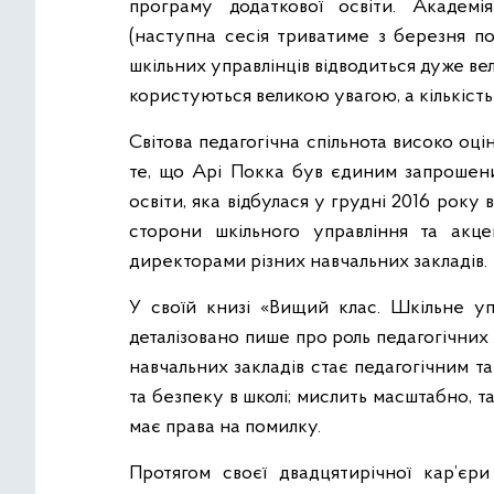
програму додаткової освіти. Академ
(наступна сесія триватиме з березня по 
шкільних управлінців відводиться дуже ве
користуються великою увагою, а кількість 
Світова педагогічна спільнота високо оцін
те, що Арі Покка був єдиним запроше
освіти, яка відбулася у грудні 2016 року 
сторони шкільного управління та акце
директорами різних навчальних закладів.
У своїй книзі «Вищий клас. Шкільне уп
деталізовано пише про роль педагогічних 
навчальних закладів стає педагогічним та
та безпеку в школі; мислить масштабно, т
має права на помилку.
Протягом своєї двадцятирічної кар’є