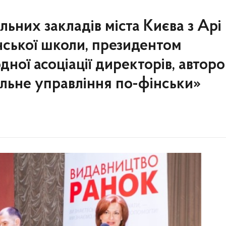
льних закладів міста Києва з Арі
ської школи, президентом
ної асоціації директорів, автор
льне управління по-фінськи»