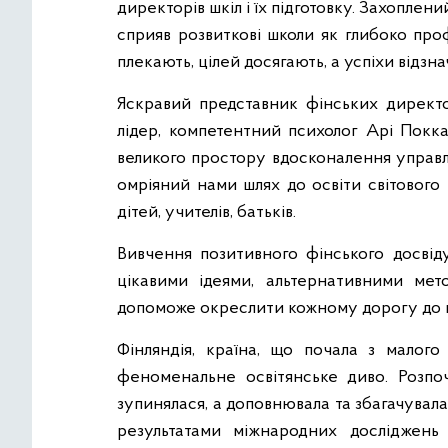
директорів шкіл і їх підготовку. Захоплени
сприяв розвиткові школи як глибоко про
плекають, цілей досягають, а успіхи відзна
Яскравий представник фінських директ
лідер, компетентний психолог Арі Покка
великого простору вдосконалення управлі
омріяний нами шлях до освіти світового
дітей, учителів, батьків.
Вивчення позитивного фінського досвід
цікавими ідеями, альтернативними мет
допоможе окреслити кожному дорогу до в
Фінляндія, країна, що почала з малого
феноменальне освітянське диво. Розп
зупинялася, а доповнювала та збагачувала
результатами міжнародних досліджень