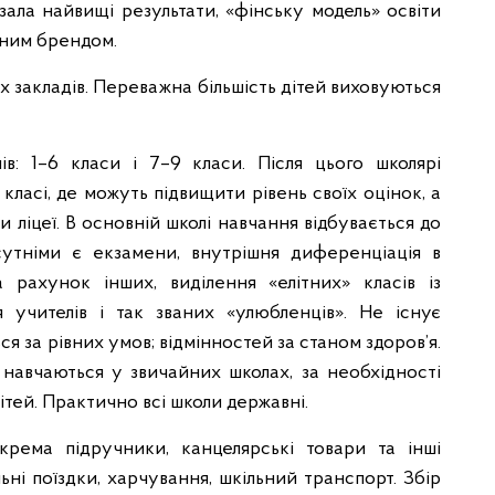
азала найвищі результати, «фінську модель» освіти
вним брендом.
 закладів. Переважна більшість дітей виховуються
ів: 1–6 класи і 7–9 класи. Після цього школярі
ласі, де можуть підвищити рівень своїх оцінок, а
и ліцеї. В основній школі навчання відбувається до
дсутніми є екзамени, внутрішня диференціація в
 рахунок інших, виділення «елітних» класів із
я учителів і так званих «улюбленців». Не існує
ся за рівних умов; відмінностей за станом здоров’я.
навчаються у звичайних школах, за необхідності
ітей. Практично всі школи державні.
крема підручники, канцелярські товари та інші
льні поїздки, харчування, шкільний транспорт. Збір