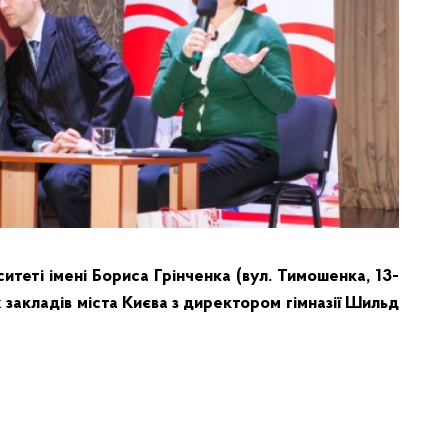
итеті імені Бориса Грінченка (вул. Тимошенка, 13-
х закладів міста Києва з директором гімназії Шильд