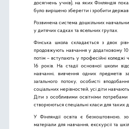
досягнень учнів), на яких Фінляндія пок
було вирішено зберегти і зробити держа
Розвинена система дошкільних навчальних
у дитячих садках та ясельних групах.
Фінська школа складається з двох рівн
продовжують навчання у додатковому 10 к
потім – вступають у професійні коледжі ч
16 років. На стадії основної школи ві
навчанні, вивчення одних предметів за
загального потоку, особисті вподобанн
соціальних нерівностей, усі діти навчають
Діти з особливими освітніми потребами 
створюються спеціальні класи для таких д
У Фінляндії освіта є безкоштовною, зо
матеріали для навчання, екскурсії та шкі