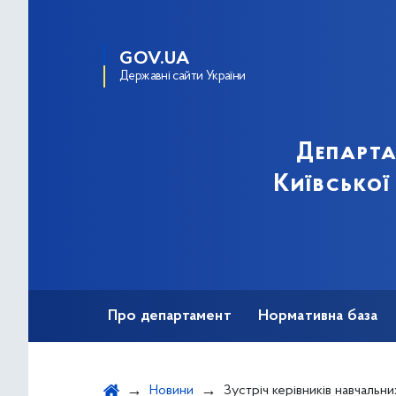
GOV.UA
Державні сайти України
Департа
Київської
Про департамент
Нормативна база
Зв'язки з громадськістю
Новини
Зустріч керівників навчальних закладів міста Києва з Арі Покка – директором фінської школи, президентом Національної й Міжнародної асоці