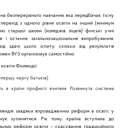
ина безперервного навчання, яка передбачає тісну
 перехід з одного рівня освіти на інший (мінімум
ню старшої школи (коледжів, ліцеїв) фінські учні
е і останнє загальнонаціональне випробування.
д здачі цього іспиту, скільки від результатів
ожен ВУЗ організовує самостійно.
освіти Фінляндії:
першу чергу батьків);
ть в країні професії вчителя. Розвинута система
ляндія завдяки впровадженню реформ в освіті, у
нує зупинятися. Рік тому, країна вступила до
льних реформ освіти – скасування традиційного