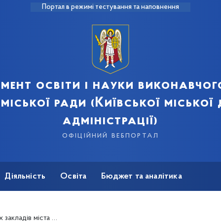
Портал в режимі тестування та наповнення
мент освіти і науки виконавчог
 міської ради (Київської міської
адміністрації)
офіційний вебпортал
Діяльність
Освіта
Бюджет та аналітика
ації директорів, автором книги «Вищий клас. Шкільне управління по-фінськи»