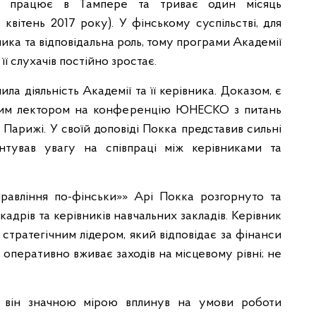
ія працює в Тампере та триває один місяць
квітень 2017 року). У фінському суспільстві, для
лика та відповідальна роль, тому програми Академії
її слухачів постійно зростає.
ила діяльність Академії та її керівника. Доказом, є
ним лектором на конференцію ЮНЕСКО з питань
в Парижі. У своїй доповіді Покка представив сильні
нтував увагу на співпраці між керівниками та
равління по-фінськи»» Арі Покка розгорнуто та
кадрів та керівників навчальних закладів. Керівник
 стратегічним лідером, який відповідає за фінанси
а оперативно вживає заходів на місцевому рівні; не
ри він значною мірою вплинув на умови роботи